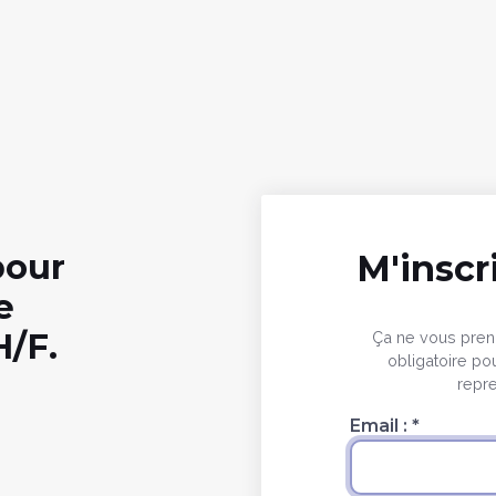
pour
M'inscr
e
H/F.
Ça ne vous prend
obligatoire p
repr
Email :
*