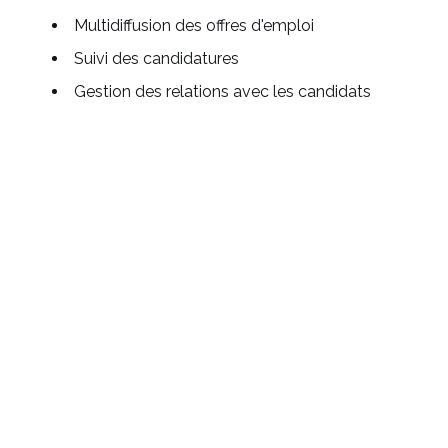
Multidiffusion des offres d'emploi
Suivi des candidatures
Gestion des relations avec les candidats
Planification des entretiens
Intégration avec les réseaux sociaux
Eurécia :
Gestion des offres d'emploi
Suivi des candidatures
Gestion des entretiens
Intégration avec le module de gestion des
ressources humaines d'Eurécia
Tableaux de bord et rapports
Foederis :