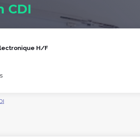
n CDI
Electronique H/F
ns
DI