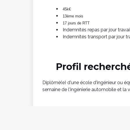
45k€
13ème mois
17 jours de RTT
Indemnités repas par jour travai
Indemnités transport par jour tr
Profil recherch
Diplômé(e) d'une école d'ingénieur ou é
semaine de l'ingénierie automobile et la 
Vous parlez courrament anglais
Vous maîtrisez les outils Vector (CAN