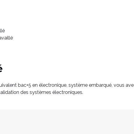
llé
availlé
é
quivalent bac+5 en électronique, système embarqué, vous ave
validation des systèmes électroniques.
OE / CANAPE / DSPACE)