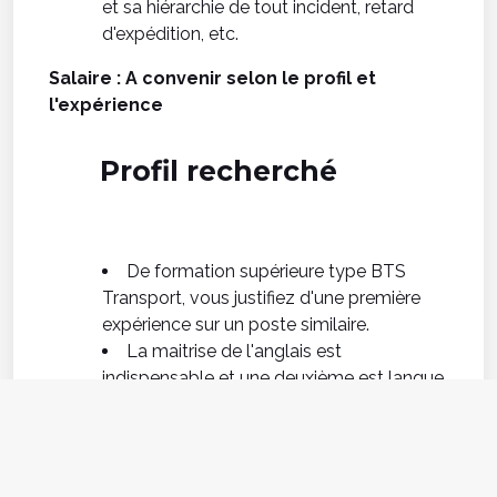
et sa hiérarchie de tout incident, retard
d'expédition, etc.
Salaire : A convenir selon le profil et
l'expérience
Profil recherché
De formation supérieure type BTS
Transport, vous justifiez d'une première
expérience sur un poste similaire.
La maitrise de l'anglais est
indispensable et une deuxième est langue
est appréciée.
Des connaissances en Transport &
Logistique sont nécessaires, tout comme
la maîtrise du Pack Office.