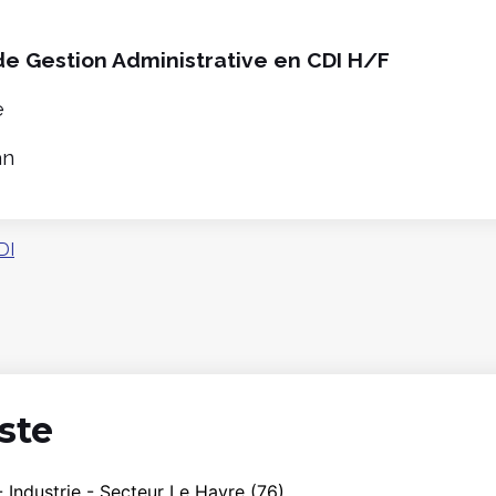
e Gestion Administrative en CDI H/F
e
an
DI
ste
 Industrie - Secteur Le Havre (76)