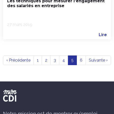
Les techniques pour mesurer l’engagement
des salariés en entreprise
27 mars 2019
Lire
‹ Précédente
1
2
3
4
5
6
Suivante ›
Notre mission est de montrer qu’emploi